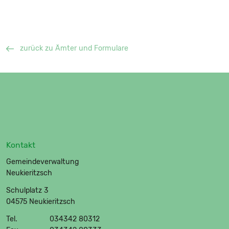
zurück zu Ämter und Formulare
Kontakt
Gemeindeverwaltung
Neukieritzsch
Schulplatz 3
04575 Neukieritzsch
Tel.
034342 80312